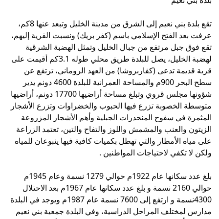
تقع بلدة بني نعيم إلى الشرق من مدينة الخليل وتبعد عنها 8كم،
عرفت بعد الفتح الإسلامي باسم (كفر بريك) ونسبت القرية إليهم،
تقع فوق جبل مرتفع من جبال الخليل وتمثل الهضبة الشرقية
لهضبة الخليل، يصل للبلدة طريق محلي طوله 3.1كم أقيمت على
قرية قديمة تدعى (كفاربروشا) من العهد الروماني، ترتفع عن
سطح البحر 900م والمساحة العمرانية للبلدة 4600 دونم يدير
شؤونها مجلس قروي وتبلغ مساحة أراضيها 17700 دونم، أراضيها
متوسطة الخصوبة تزرع فيها الحبوب والخضراوات وتزرع الأشجار
المثمرة في سفوح المنحدرات الجبلية وأهم الأشجار المزروعة
الزيتون والعنب والمشمش واللوز والتفاح والتين، تعتمد الزراعة
على مياه الأمطار والتي تهطل بكميات كافية فيها ينبوعان للمياه
ولكن لا تكفي لاحتياجات المواطنين .
بلغ عدد سكانها عام 1922م حوالي 1279 نسمة وعام 1945م
حوالي 2160 نسمة و بلغ عدد سكانها عام 1967م بعد الاحتلال
4300نسمة و ارتفع إلى 7600 نسمة عام 1987م ويوجد في البلدة
مدارس لمختلف المراحل الدراسية، وفي البلدة جمعية بني نعيم