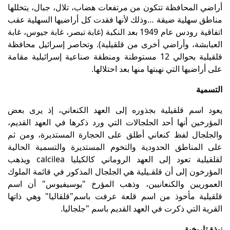
أراضي المحافظة تتكون من مرتفعات هضاب، تلال، جبال، يتخللها
مناطق سهلية ضيقة …وذلك لأنها فقدت كل أراضيها السهلية عقب
اتفاقية رودس عام 1949 بعد النكبة (غابة تبصر، غابة جيوس، غابة
العبابشة، وأراضي أخرى من قلقيلية). وتحاصر إسرائيل محافظة
قلقيلية بحوالي 12 مستوطنة ومنطقة صناعية إسرائيلية مقامة
على أراضيها التي نهبتها منها بعد احتلالها.
التسمية
يعود اسم قلقيلية بجذوره إلى العهد الكنعاني، إذ يرى بعض
المؤرخين أنها أحد الجلجالات التي ورد ذكرها في العهد القديم،
والجلجال لفظ كنعاني أطلق على الحجارة المستديرة، ومن ثم
على المناطق الحدودية والتخوم المستديرة والتسمية الحالية
لقلقيلية تعود إلى العهد الروماني كالكيليا calcilea ويذهب
المؤرخون إلى أن قلقـيلية هي الجلجال المذكور في قائمة الملوك
العموريين والكنعانيين، وذهب المؤرخ "يوسيفيوس" أن اسم
قلقيلية مأخوذ من اسم قلعة عرفت باسم"قلقاليا" وهي ذاتها
القرية التي ذكرت في العهد القديم باسم "جلجاليا.
نبذة تاريخية