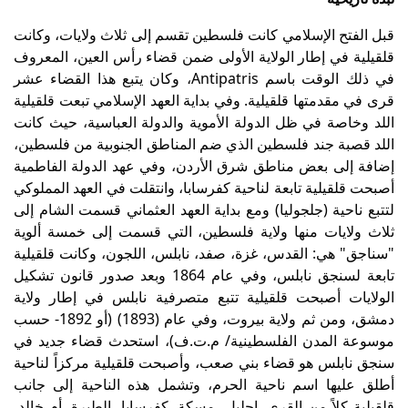
قبل الفتح الإسلامي كانت فلسطين تقسم إلى ثلاث ولايات، وكانت
قلقيلية في إطار الولاية الأولى ضمن قضاء رأس العين، المعروف
في ذلك الوقت باسم Antipatris، وكان يتبع هذا القضاء عشر
قرى في مقدمتها قلقيلية. وفي بداية العهد الإسلامي تبعت قلقيلية
اللد وخاصة في ظل الدولة الأموية والدولة العباسية، حيث كانت
اللد قصبة جند فلسطين الذي ضم المناطق الجنوبية من فلسطين،
إضافة إلى بعض مناطق شرق الأردن، وفي عهد الدولة الفاطمية
أصبحت قلقيلية تابعة لناحية كفرسابا، وانتقلت في العهد المملوكي
لتتبع ناحية (جلجوليا) ومع بداية العهد العثماني قسمت الشام إلى
ثلاث ولايات منها ولاية فلسطين، التي قسمت إلى خمسة ألوية
"سناجق" هي: القدس، غزة، صفد، نابلس، اللجون، وكانت قلقيلية
تابعة لسنجق نابلس، وفي عام 1864 وبعد صدور قانون تشكيل
الولايات أصبحت قلقيلية تتبع متصرفية نابلس في إطار ولاية
دمشق، ومن ثم ولاية بيروت، وفي عام (1893) (أو 1892- حسب
موسوعة المدن الفلسطينية/ م.ت.ف)، استحدث قضاء جديد في
سنجق نابلس هو قضاء بني صعب، وأصبحت قلقيلية مركزاً لناحية
أطلق عليها اسم ناحية الحرم، وتشمل هذه الناحية إلى جانب
قلقيلية كلاً من القرى، اجليل، مسكة، كفرسابا، الطيرة، أم خالد،