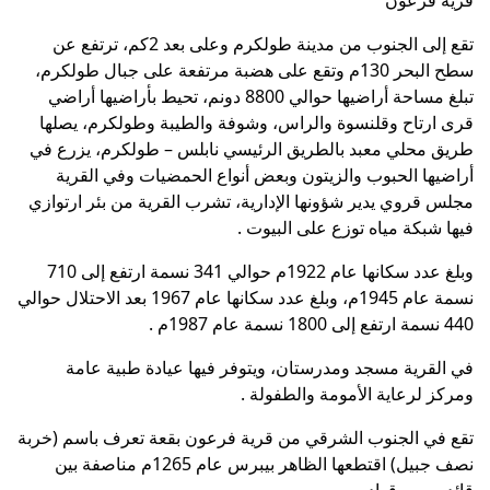
تقع إلى الجنوب من مدينة طولكرم وعلى بعد 2كم، ترتفع عن
سطح البحر 130م وتقع على هضبة مرتفعة على جبال طولكرم،
تبلغ مساحة أراضيها حوالي 8800 دونم، تحيط بأراضيها أراضي
قرى ارتاح وقلنسوة والراس، وشوفة والطيبة وطولكرم، يصلها
طريق محلي معبد بالطريق الرئيسي نابلس – طولكرم، يزرع في
أراضيها الحبوب والزيتون وبعض أنواع الحمضيات وفي القرية
مجلس قروي يدير شؤونها الإدارية، تشرب القرية من بئر ارتوازي
فيها شبكة مياه توزع على البيوت .
وبلغ عدد سكانها عام 1922م حوالي 341 نسمة ارتفع إلى 710
نسمة عام 1945م، وبلغ عدد سكانها عام 1967 بعد الاحتلال حوالي
440 نسمة ارتفع إلى 1800 نسمة عام 1987م .
في القرية مسجد ومدرستان، ويتوفر فيها عيادة طبية عامة
ومركز لرعاية الأمومة والطفولة .
تقع في الجنوب الشرقي من قرية فرعون بقعة تعرف باسم (خربة
نصف جبيل) اقتطعها الظاهر بيبرس عام 1265م مناصفة بين
قائدين من قواده .