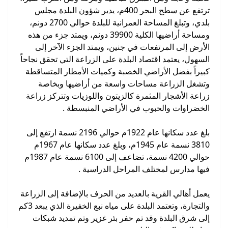
ترتفع عن سطح البحر 400م، يدير شؤون البلدة مجلس
بلدي، وتبلغ المساحة العمرانية للبلدة حوالي 2700 دونم،
ومساحة أراضيها الكلية 39900 دونم، ويمتد جزء من هذه
الأرض إلى المرتفعات في جنين، ويمتد الجزء الآخر إلى
السهول، يعتمد اقتصاد البلدة على الزراعة التي تحقق نجاحاً
كبيراً بفضل الأراضي الخصبة وكميات الأمطار المتساقطة
وتشغل الزراعة مساحات واسعة من أراضيها وبخاصة
زراعة الأشجار المثمرة كالزيتون واللوزيات وتتركز زراعة
الخضراوات والحبوب في الأراضي المنبسطة .
بلغ عدد سكانها عام 1922م حوالي 2196 نسمة ارتفع إلى
3810 نسمة عام 1945م، وبلغ عدد سكانها عام 1967م
حوالي 4200 نسمة، تضاعف إلى 6100 نسمة عام 1987م
فيها مدارس لمختلف المراحل الدراسية .
يعمل أهالي القرية بالعديد من الحرف بالإضافة إلى الزراعة
والتجارة، وتعتمد البلدة على مياه نبع الخفيرة الذي يبعد 3كم
إلى شرق البلدة وقد تم حفر بئر غزير وتم تمديد شبكات