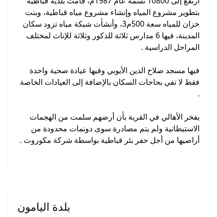
ارتفع إلى 10800 نسمة عام 1987م، قامت بلدية قباطية
بتطوير مشروع المياه وإنشاء مشروع مياه قباطية، وبنت
خزان للمياه سعة 500م3، وأنشأت شبكة مياه تزود سكان
المدينة، فيها 6 مدارس ثلاثة للذكور وثلاثة للإناث لمختلف
المراحل الدراسية .
فيها مسجد صلاح الدين الأيوبي وفيها عيادة صحية واحدة
فقط لا تفي بحاجات السكان بالإضافة إلى العيادات الخاصة
.
يفخر الأهالي في القرية بأن أرضهم سلمت من الهجمات
الاستيطانية ولم يتم مصادرة سوى دونمات محدودة من
أراضيها من أجل حفر بئر قباطية بواسطة شركة مكوروث .
بلدة اليامون