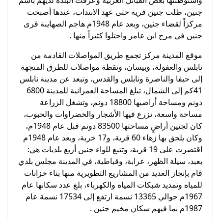
واستوطنتها بعض القبائل العربية وعرفت البلدة لديهم باسم
جنين، ظلت جنين قرية حتى عهد الانتداب، عندها أصبحت
مركزاً لقضاء جنين، وبعد عام 1948م هاجم الصهاينة قرى
جنين في مرج ابن عامر واحتلوا كثيراً منها .
موقع المدينة مركز تجمع طريق المواصلات القادمة من
نابلس والعفولة، وبيسان، ونقطة مواصلات للطرق المتجهة
إلى حيفا والناصرة ونابلس والقدس، وتبعد عن مدينة نابلس
41كم إلى الشمال، تبلغ المساحة العمرانية للمدينة 6800
دونم ومساحة أراضيها 18800 دونم، وتشغل الزراعة
مساحة واسعة، تزرع فيها الأشجار والخضراوات والحبوب،
كان لجنين أراضٍ مساحتها 83500 دونم قبل عام 1948م،
وكان يلحق بها زهاء 60 قرية، و17 خربة، وبعد عام 1948م
اقتصرت على 19 قرية، وتتبع للواء جنين أربع بلديات هي:
يعبد، سيلة الظهر، عرابة، وقباطية، في المدينة مجلس بلدي
قام بإنجاز العديد من المشاريع التطويرية منها بناء خزانات
للمياه وتمديد شبكات المياه والكهرباء، بلغ عدد سكانها عام
1967م حوالي 13365 نسمة ارتفع إلى 17534 نسمة عام
1987م بما فيهم سكان مخيم جنين .