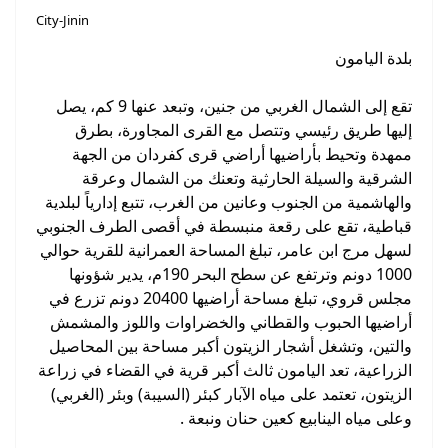
City-Jinin
بلدة اليامون
تقع إلى الشمال الغربي من جنين، وتبعد عنها 9 كم، يصل
إليها طريق رئيسي وتتصل مع القرى المجاورة، بطرق
ممهدة وتحيط بأراضيها أراضي قرى كفردان من الجهة
الشرقية والسيلة الحارثية وتعنك من الشمال وعرقة
والهاشمية من الجنوب وعانين من الغرب، تتبع إدارياً لبلدية
قباطية، تقع على رقعة منبسطة في أقصى الطرف الجنوبي
لسهل مرج ابن عامر، تبلغ المساحة العمرانية للقرية حوالي
1000 دونم وترتفع عن سطح البحر 190م، يدير شؤونها
مجلس قروي، تبلغ مساحة أراضيها 20400 دونم تزرع في
أراضيها الحبوب والقطاني والخضراوات واللوز والمشمش
والتين، وتشغل أشجار الزيتون أكبر مساحة بين المحاصيل
الزراعية، تعد اليامون ثالث أكبر قرية في القضاء في زراعة
الزيتون، تعتمد على مياه الآبار كبئر (السيبة) وبئر (الغربي)
وعلى مياه الينابيع كعين حنان ونبعة .