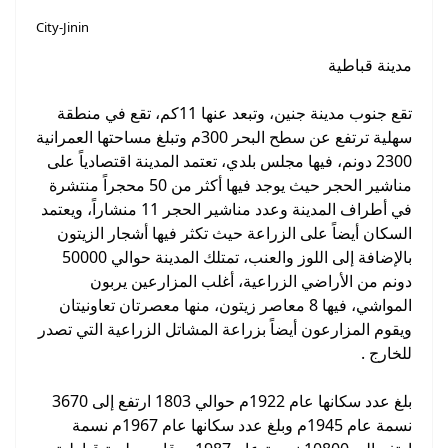
City-Jinin
مدينة قباطية
تقع جنوب مدينة جنين، وتبعد عنها 11كم، تقع في منطقة
سهلية ترتفع عن سطح البحر 300م وتبلغ مساحتها العمرانية
2300 دونم، فيها مجلس بلدي، تعتمد المدينة اقتصادياً على
مناشير الحجر حيث يوجد فيها أكثر من 50 محجراً منتشرة
في أطراف المدينة وعدد مناشير الحجر 11 منشاراً، ويعتمد
السكان أيضاً على الزراعة حيث تكثر فيها أشجار الزيتون
بالإضافة إلى اللوز والعنب، تمتلك المدينة حوالي 50000
دونم من الأراضي الزراعية، أغلب المزارعين يربون
المواشي، فيها 8 معاصر زيتون، منها معصرتان تعاونيتان
ويقوم المزارعون أيضاً بزراعة المشاتل الزراعية التي تصدر
للخارج .
بلغ عدد سكانها عام 1922م حوالي 1803 ارتفع إلى 3670
نسمة عام 1945م وبلغ عدد سكانها عام 1967م نسمة