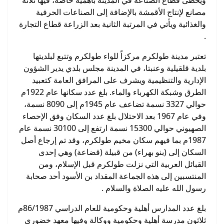
مصانع لإنتاج الأقمشة بالإضافة إلى الصناعات الحرفية
والغذائية ويأتي في المرتبة الثانية بعد الزراعة قطاع التجارة
.
تعتبر مدينة طولكرم مركزاً للواء طولكرم وتتبع لبلديتها
بلدية قلقيلية وعنبتا، في المدينة مجلس بلدي يدير الشؤون
الإدارية والتنظيمية ويشرف على المرافق العامة كتعبيد
الطرق وشبكة الكهرباء والماء. بلغ عدد سكانها عام 1922م
حوالي 3327 نسمة تضاعف عام 1945م إلى 8090 نسمة،
وفي عام 1967 بعد الاحتلال بلغ عدد السكان وفق الإحصاء
الصهيوني حوالي 15300 نسمة ارتفع إلى 30100 نسمة عام
1987م بما فيهم سكان مخيم طولكرم، وقد تم إرجاع أصل
السكان إلى (بنو بهراء) من قبيلة (قضاعة) وهي إحدى
القبائل العربية التي نزلت طولكرم قبل الإسلام، ومن
المنتسبين إلى هذه الجماعة المقداد بن الأسود أحد صحابة
رسول الله عليه الصلاة والسلام .
بلغ عدد المدارس أهلية وحكومية للعام الدراسي 86/1987م
ثلاثون مدرسة أهلية وحكومية ووكالة وفيها معهد خضوري