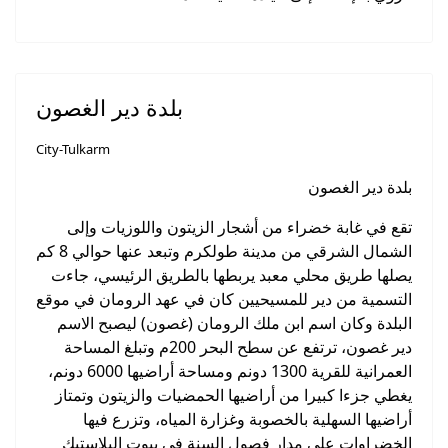
بلدة دير الغصون
City-Tulkarm
بلدة دير الغصون
تقع في غابة خضراء من أشجار الزيتون واللوزيات وإلى
الشمال الشرقي من مدينة طولكرم وتبعد عنها حوالي 8 كم
يصلها طريق محلي معبد يربطها بالطريق الرئيسي، جاءت
التسمية من دير للمسيحيين كان في عهد الرومان في موقع
البلدة وكان اسم ابن ملك الرومان (غصون) ليصبح الاسم
دير غصون، ترتفع عن سطح البحر 200م وتبلغ المساحة
العمرانية للقرية 1300 دونم ومساحة أراضيها 6000 دونم،
يغطي جزءا كبيرا من أراضيها الحمضيات والزيتون وتمتاز
أراضيها السهلية بالخصوبة وغزارة المياه، وتزرع فيها
الخضراوات على مدار فصول السنة في بيوت البلاستيك