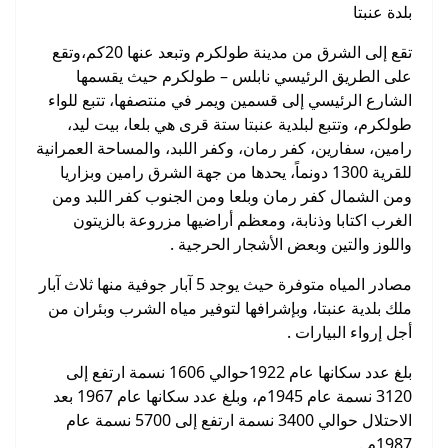
بلدة عنبتا
تقع إلى الشرق من مدينة طولكرم وتبعد عنها 20كم،وتقع
على الطريق الرئيسي نابلس – طولكرم حيث يقسمها
الشارع الرئيسي إلى قسمين ويمر في منتصفها، تتبع للواء
طولكرم، وتتبع لبلدية عنبتا ستة قرى هي بلعا، بيت ليد،
رامين، سفارين، كفر رمان، وكفر اللبد، والمساحة العمرانية
للقرية 1300 دونماً، يحدها من جهة الشرق رامين وبزاريا
ومن الشمال كفر رمان وبلعا ومن الجنوب كفر اللبد ومن
الغرب اكتابا وذنابة، ومعظم أراضيها مزروعة بالزيتون
واللوز والتين وبعض الأشجار الحرجية .
مصادر المياه متوفرة حيث يوجد 5 آبار جوفية منها ثلاث آبار
ملك بلدية عنبتا، وبإشرافها لتوفير مياه الشرب وبئران من
أجل إرواء البيارات .
بلغ عدد سكانها عام 1922حوالي 1606 نسمة ارتفع إلى
3120 نسمة عام 1945م، وبلغ عدد سكانها عام 1967 بعد
الاحتلال حوالي 3400 نسمة ارتفع إلى 5700 نسمة عام
1987م .