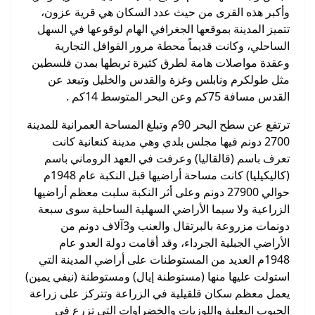
وأكبر هذه القرى من حيث عدد السكان هي قرية عزون،
تتميز المدينة بموقعها الجغرافي الهام لوقوعها في السهل
الساحلي، وكانت قديماً محطة مرور القوافل التجارية
وعقدة مواصلات هامة لطرق كثيرة تربطها بمدن فلسطين
مثل طولكرم ونابلس وغزة والقدس والخليل وتبعد عن
القدس مسافة 75كم وعن البحر المتوسط 14كم .
ترتفع عن سطح البحر 90م وتبلغ المساحة العمرانية للمدينة
2700 دونم فيها مجلس بلدي وهي مدينة كنعانية كانت
تعرف باسم (قالقاليا) وعرفت في العهد الروماني باسم
(كاليكيليا) كانت مساحة أراضيها قبل النكبة عام 1948م
حوالي 27900 دونم وعلى أثر النكبة سلبت معظم أراضيها
الزراعية ولا سيما الأراضي السهلية الساحلية سوى سبعة
دونمات مزروعة بالبرتقال والعنب و3آلاف دونم من
الأراضي الجبلية الجرداء، وقد أقامت دولة العدو عام
1948م العديد من المستوطنات على أراضي المدينة التي
استولت عليها منها (مستوطنة إيال) ومستوطنة (نيفي يمين)
يعمل معظم سكان قلقيلية في الزراعة وتتركز على زراعة
الحبوب البعلية واللوزيات والخضراوات التي تزرع في