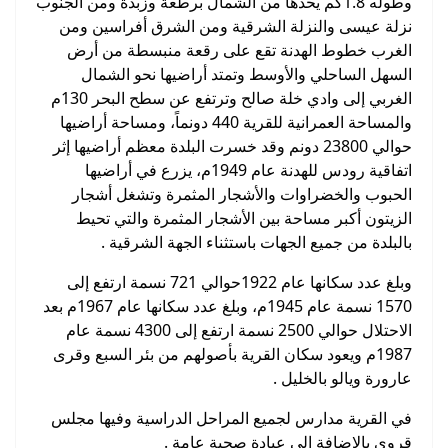
وطوله 1.8كم يحدها من الشمال برطعة وزبدة ومن الجنوب
نزلة عيسى والنزلة الشرقية ومن الشرق أفراسين ومن
الغرب خطوط الهدنة تقع على رقعة منبسطة من أرض
السهل الساحلي والأوسط وتمتد أراضيها نحو الشمال
الغربي إلى وادي خلة صالح وترتفع عن سطح البحر 130م
والمساحة العمرانية للقرية 440 دونماً، ومساحة أراضيها
حوالي 23800 دونم وقد خسرت البلدة معظم أراضيها إثر
اتفاقية رودس للهدنة عام 1949م، يزرع في أراضيها
الحبوب والخضراوات والأشجار المثمرة وتشغل أشجار
الزيتون أكبر مساحة بين الأشجار المثمرة والتي تحيط
بالبلدة من جميع الجهات باستثناء الجهة الشرقية .
وبلغ عدد سكانها عام 1922حوالي 721 نسمة ارتفع إلى
1570 نسمة عام 1945م، وبلغ عدد سكانها عام 1967م بعد
الاحتلال حوالي 2500 نسمة ارتفع إلى 4300 نسمة عام
1987م ويعود سكان القرية بأصولهم من بئر السبع وقرى
عارورة ويالو بالخليل .
في القرية مدارس لجميع المراحل الدراسية وفيها مجلس
قروي بالإضافة إلى عيادة صحية عامة .