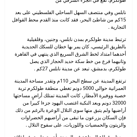
نابلس وفي منتصف السهل الساحلي الفلسطيني على بعد
15كم من شاطئ البحر، فقد كانت منذ القدم محط القوافل
التجارية .
ترتبط مدينة طولكرم بمدن نابلس، وجنين، وقلقيلية
بالطريق الرئيسي، كان يمر بها خطان للسكك الحديدية
أحدهما امتداد لخط الشرق السريع الذي ينتهي في القاهرة
وثانيهما فرع من خط سكة حديد الحجاز الذي يصل
طولكرم، بدمشق، تبعد عن مدينة نابلس 27كم .
ترتفع المدينة عن سطح البحر 110م وتقدر مساحة المدينة
العمرانية حوالي 5000 دونم تغطي منطقة طولكرم تربة
خصبة ووفيرة الأمطار، كانت المدينة تمتلك أراضٍ مساحتها
32000 دونم وبعد النكبة اغتصب اليهود جزءا كبيرا من
أراضيها ولم يتبق منها سوى التلال الوعرة بالرغم من ذلك
فإن السكان يزرعون ما تبقى من أراضيهم الخضراوات
والزيتون والحمضيات واللوزيات، على سفوح التلال .
ويحظى قطاع الصناعة في المدينة بأهمية خاصة، فيها ثلاثة