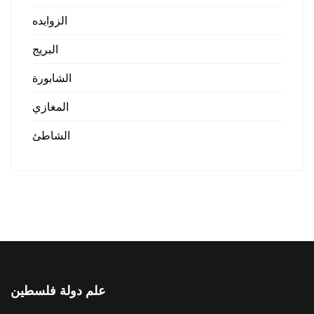
الزوايده
البريج
الشابورة
المغازي
الشاطئ
علم دولة فلسطين