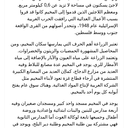
لاجئ يسكنون في مساحة لا تزيد عن 0,6 كيلومتر مربع.
ومعظم اللاجئين الذين قدموا إلى المخيم كانوا قد فروا
بسبب الأعمال العدائية التي رافقت الحرب العربية
الإسرائيلية عام 1948، وتنحدر أصولهم من القرى الواقعة
جنوب ووسط فلسطين.
تعتبر الزراعة أهم الحرف التي يمارسها سكان المخيم، ومن
المحاصيل المشهورة الحمضيات والزيتون والخضراوات.
وتعتمد الزراعة على مياه العيون والآبار بالإضافة إلى مياه
الأمطار للري. يوجد في المخيم عدة مصانع للبلاط وفيه
العديد من مزارع الدجاج، كماإن العديد من المصانع الكبيرة
المنتشرة في أرجاء قطاع غزة تعود لأبناء المخيم مثل
الشركة العربية لإنتاج المواد الغذائية. وهناك سوق عام يفتح
أبوابه كل يوم أحد بالمخيم.
يوجد في المخيم مسجد واحد كبير ومسجدان صغيران وفيه
أربعة مدارس للبنين والبنات ابتدائية وإعدادية وروضة
أطفال وجميعها تابعة لوكالة الغوث أما المدارس الثانوية
فهي مشتركة بين طلبة المخيم وطلبة دير البلح، ويوجد في